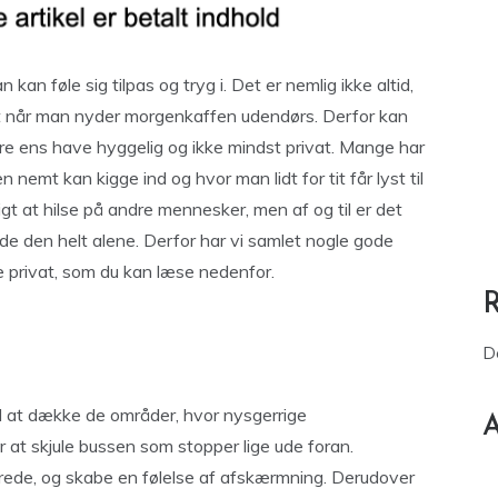
kan føle sig tilpas og tryg i. Det er nemlig ikke altid,
jet når man nyder morgenkaffen udendørs. Derfor kan
øre ens have hyggelig og ikke mindst privat. Mange har
nemt kan kigge ind og hvor man lidt for tit får lyst til
gt at hilse på andre mennesker, men af og til er det
yde den helt alene. Derfor har vi samlet nogle gode
e privat, som du kan læse nedenfor.
D
il at dække de områder, hvor nysgerrige
A
or at skjule bussen som stopper lige ude foran.
rede, og skabe en følelse af afskærmning. Derudover