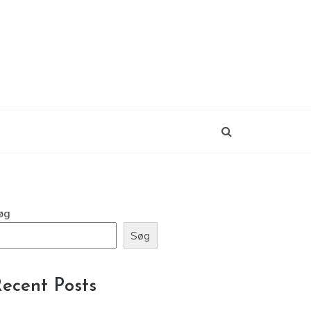
øg
Søg
ecent Posts