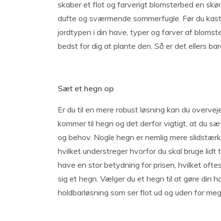
skaber et flot og farverigt blomsterbed en skøn 
dufte og sværmende sommerfugle. Før du kaster 
jordtypen i din have, typer og farver af blomste
bedst for dig at plante den. Så er det ellers b
Sæt et hegn op
Er du til en mere robust løsning kan du overve
kommer til hegn og det derfor vigtigt, at du sæt
og behov. Nogle hegn er nemlig mere slidstærk
hvilket understreger hvorfor du skal bruge lidt 
have en stor betydning for prisen, hvilket ofte
sig et hegn. Vælger du et hegn til at gøre din ha
holdbarløsning som ser flot ud og uden for meg