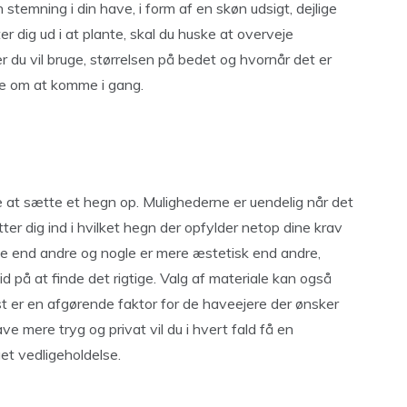
stemning i din have, i form af en skøn udsigt, dejlige
dig ud i at plante, skal du huske at overveje
r du vil bruge, størrelsen på bedet og hvornår det er
are om at komme i gang.
je at sætte et hegn op. Mulighederne er uendelig når det
ter dig ind i hvilket hegn der opfylder netop dine krav
e end andre og nogle er mere æstetisk end andre,
tid på at finde det rigtige. Valg af materiale kan også
st er en afgørende faktor for de haveejere der ønsker
ve mere tryg og privat vil du i hvert fald få en
et vedligeholdelse.