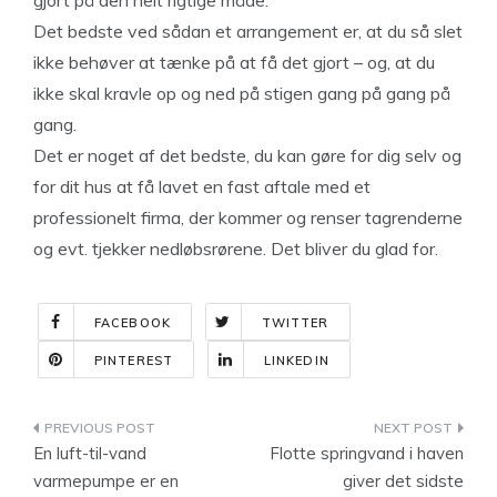
gjort på den helt rigtige måde.
Det bedste ved sådan et arrangement er, at du så slet
ikke behøver at tænke på at få det gjort – og, at du
ikke skal kravle op og ned på stigen gang på gang på
gang.
Det er noget af det bedste, du kan gøre for dig selv og
for dit hus at få lavet en fast aftale med et
professionelt firma, der kommer og renser tagrenderne
og evt. tjekker nedløbsrørene. Det bliver du glad for.
FACEBOOK
TWITTER
PINTEREST
LINKEDIN
Indlægsnavigation
En luft-til-vand
Flotte springvand i haven
varmepumpe er en
giver det sidste