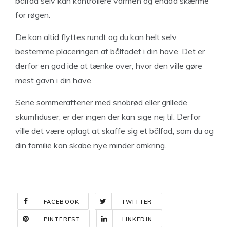
bålfad selv kan kontrollere varmen og endda skærme
for røgen.
De kan altid flyttes rundt og du kan helt selv
bestemme placeringen af bålfadet i din have. Det er
derfor en god ide at tænke over, hvor den ville gøre
mest gavn i din have.
Sene sommeraftener med snobrød eller grillede
skumfiduser, er der ingen der kan sige nej til. Derfor
ville det være oplagt at skaffe sig et bålfad, som du og
din familie kan skabe nye minder omkring.
FACEBOOK
TWITTER
PINTEREST
LINKEDIN